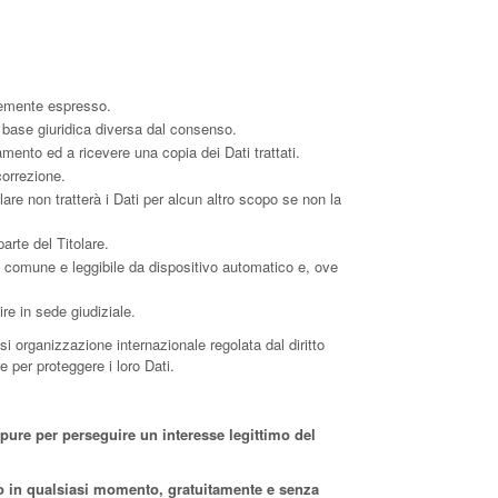
temente espresso.
a base giuridica diversa dal consenso.
tamento ed a ricevere una copia dei Dati trattati.
correzione.
olare non tratterà i Dati per alcun altro scopo se non la
arte del Titolare.
uso comune e leggibile da dispositivo automatico e, ove
re in sede giudiziale.
asi organizzazione internazionale regolata dal diritto
 per proteggere i loro Dati.
oppure per perseguire un interesse legittimo del
ento in qualsiasi momento, gratuitamente e senza