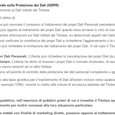
rale sulla Protezione dei Dati (GDPR)
imento ai Dati trattati dal Titolare.
l diritto di:
e può revocare il consenso al trattamento dei propri Dati Personali preceden
può opporsi al trattamento dei propri Dati quando esso avviene in virtù di un
enere informazioni sui Dati trattati dal Titolare, su determinati aspetti del trat
uò verificare la correttezza dei propri Dati e richiederne l’aggiornamento o la 
 può richiedere la limitazione del trattamento dei propri Dati. In tal caso il Tit
ri Dati Personali.
L’Utente può richiedere la cancellazione dei propri Dati da p
itolare.
L’Utente ha diritto di ricevere i propri Dati in formato strutturato, di 
o senza ostacoli ad un altro titolare.
o all’autorità di controllo della protezione dei dati personali competente o agi
o alla base giuridica per il trasferimento di Dati all'estero incluso verso qualsi
 esempio l’ONU, nonché in merito alle misure di sicurezza adottate dal Titolare
pubblico, nell’esercizio di pubblici poteri di cui è investito il Titolare 
tamento per motivi connessi alla loro situazione particolare.
ero trattati con finalità di marketing diretto, possono opporsi al trattam