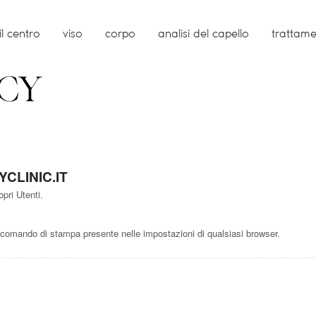
il centro
viso
corpo
analisi del capello
trattamen
ICY
CLINIC.IT
pri Utenti.
comando di stampa presente nelle impostazioni di qualsiasi browser.