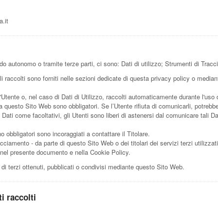
.it
o autonomo o tramite terze parti, ci sono: Dati di utilizzo; Strumenti di Tracc
 raccolti sono forniti nelle sezioni dedicate di questa privacy policy o mediante
l'Utente o, nel caso di Dati di Utilizzo, raccolti automaticamente durante l'uso
da questo Sito Web sono obbligatori. Se l’Utente rifiuta di comunicarli, potrebb
i Dati come facoltativi, gli Utenti sono liberi di astenersi dal comunicare tali
 obbligatori sono incoraggiati a contattare il Titolare.
acciamento - da parte di questo Sito Web o dei titolari dei servizi terzi utilizzat
itte nel presente documento e nella Cookie Policy.
 di terzi ottenuti, pubblicati o condivisi mediante questo Sito Web.
i raccolti