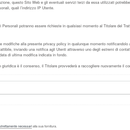
one, questo Sito Web e gli eventuali servizi terzi da essa utilizzati potrebber
nali, quali l’indirizzo IP Utente.
ati Personali potranno essere richieste in qualsiasi momento al Titolare del Trat
ortare modifiche alla presente privacy policy in qualunque momento notificandolo
ibile, inviando una notifica agli Utenti attraverso uno degli estremi di conta
ata di ultima modifica indicata in fondo.
e giuridica è il consenso, il Titolare provvederà a raccogliere nuovamente il c
 strettamente necessari
alla sua fornitura.