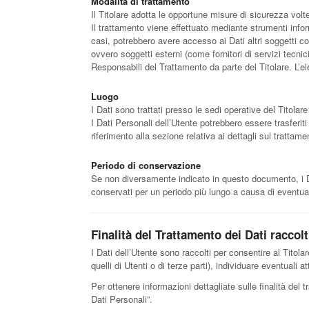
Modalità di trattamento
Il Titolare adotta le opportune misure di sicurezza volt
Il trattamento viene effettuato mediante strumenti inform
casi, potrebbero avere accesso ai Dati altri soggetti c
ovvero soggetti esterni (come fornitori di servizi tecni
Responsabili del Trattamento da parte del Titolare. L’e
Luogo
I Dati sono trattati presso le sedi operative del Titolare 
I Dati Personali dell’Utente potrebbero essere trasferiti
riferimento alla sezione relativa ai dettagli sul trattame
Periodo di conservazione
Se non diversamente indicato in questo documento, i Dati
conservati per un periodo più lungo a causa di eventual
Finalità del Trattamento dei Dati raccolt
I Dati dell’Utente sono raccolti per consentire al Titolare
quelli di Utenti o di terze parti), individuare eventuali
Per ottenere informazioni dettagliate sulle finalità del t
Dati Personali”.