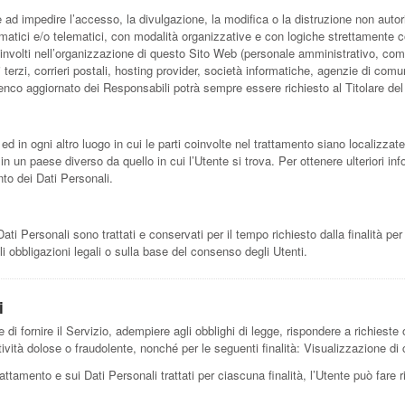
e ad impedire l’accesso, la divulgazione, la modifica o la distruzione non autor
atici e/o telematici, con modalità organizzative e con logiche strettamente corre
oinvolti nell’organizzazione di questo Sito Web (personale amministrativo, com
ci terzi, corrieri postali, hosting provider, società informatiche, agenzie di c
lenco aggiornato dei Responsabili potrà sempre essere richiesto al Titolare de
ed in ogni altro luogo in cui le parti coinvolte nel trattamento siano localizzate.
 in un paese diverso da quello in cui l’Utente si trova. Per ottenere ulteriori i
nto dei Dati Personali.
 Personali sono trattati e conservati per il tempo richiesto dalla finalità per
i obbligazioni legali o sulla base del consenso degli Utenti.
i
 di fornire il Servizio, adempiere agli obblighi di legge, rispondere a richieste o 
 attività dolose o fraudolente, nonché per le seguenti finalità: Visualizzazione d
rattamento e sui Dati Personali trattati per ciascuna finalità, l’Utente può fare 