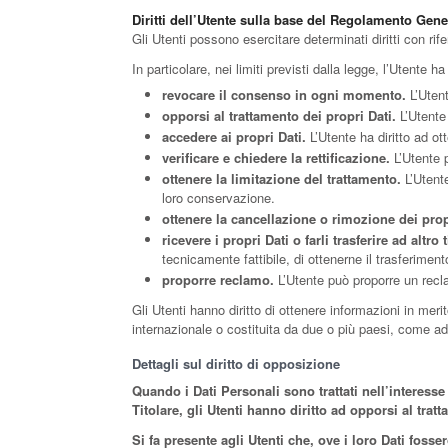
Diritti dell’Utente sulla base del Regolamento Gene
Gli Utenti possono esercitare determinati diritti con rifer
In particolare, nei limiti previsti dalla legge, l’Utente ha i
revocare il consenso in ogni momento.
L’Utent
opporsi al trattamento dei propri Dati.
L’Utente 
accedere ai propri Dati.
L’Utente ha diritto ad ott
verificare e chiedere la rettificazione.
L’Utente p
ottenere la limitazione del trattamento.
L’Utente
loro conservazione.
ottenere la cancellazione o rimozione dei prop
ricevere i propri Dati o farli trasferire ad altro t
tecnicamente fattibile, di ottenerne il trasferiment
proporre reclamo.
L’Utente può proporre un reclam
Gli Utenti hanno diritto di ottenere informazioni in merit
internazionale o costituita da due o più paesi, come ad
Dettagli sul diritto di opposizione
Quando i Dati Personali sono trattati nell’interesse 
Titolare, gli Utenti hanno diritto ad opporsi al trat
Si fa presente agli Utenti che, ove i loro Dati foss