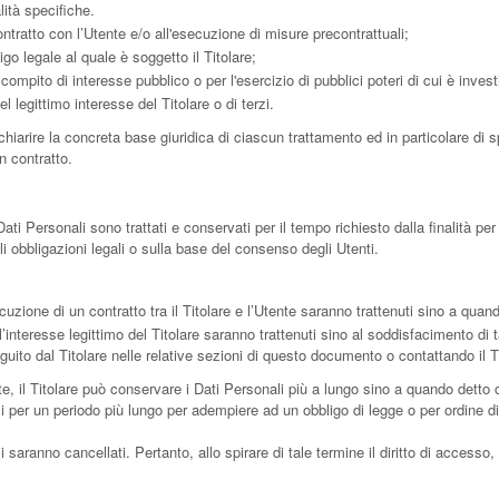
lità specifiche.
ntratto con l’Utente e/o all'esecuzione di misure precontrattuali;
go legale al quale è soggetto il Titolare;
ompito di interesse pubblico o per l'esercizio di pubblici poteri di cui è investit
 legittimo interesse del Titolare o di terzi.
iarire la concreta base giuridica di ciascun trattamento ed in particolare di sp
n contratto.
 Personali sono trattati e conservati per il tempo richiesto dalla finalità per
i obbligazioni legali o sulla base del consenso degli Utenti.
ecuzione di un contratto tra il Titolare e l’Utente saranno trattenuti sino a qua
all’interesse legittimo del Titolare saranno trattenuti sino al soddisfacimento di 
eguito dal Titolare nelle relative sezioni di questo documento o contattando il T
, il Titolare può conservare i Dati Personali più a lungo sino a quando detto 
 per un periodo più lungo per adempiere ad un obbligo di legge o per ordine di 
aranno cancellati. Pertanto, allo spirare di tale termine il diritto di accesso, ca