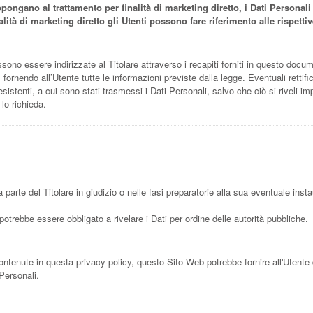
pongano al trattamento per finalità di marketing diretto, i Dati Personali
finalità di marketing diretto gli Utenti possono fare riferimento alle rispe
ossono essere indirizzate al Titolare attraverso i recapiti forniti in questo docum
ornendo all’Utente tutte le informazioni previste dalla legge. Eventuali rettifi
sistenti, a cui sono stati trasmessi i Dati Personali, salvo che ciò si riveli im
 lo richieda.
 parte del Titolare in giudizio o nelle fasi preparatorie alla sua eventuale insta
potrebbe essere obbligato a rivelare i Dati per ordine delle autorità pubbliche.
contenute in questa privacy policy, questo Sito Web potrebbe fornire all'Utente 
 Personali.