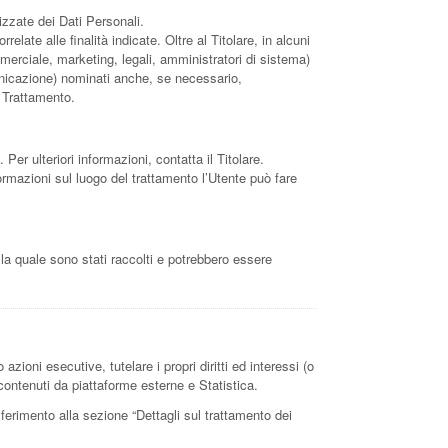
izzate dei Dati Personali.
late alle finalità indicate. Oltre al Titolare, in alcuni
merciale, marketing, legali, amministratori di sistema)
omunicazione) nominati anche, se necessario,
l Trattamento.
 Per ulteriori informazioni, contatta il Titolare.
nformazioni sul luogo del trattamento l’Utente può fare
 la quale sono stati raccolti e potrebbero essere
azioni esecutive, tutelare i propri diritti ed interessi (o
i contenuti da piattaforme esterne e Statistica.
riferimento alla sezione “Dettagli sul trattamento dei