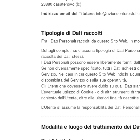
23880 casatenovo (lc)
Indirizzo email del Titolare:
info@avioncenterestetica
Tipologie di Dati raccolti
Fra i Dati Personali raccolti da questo Sito Web, in mod
Dettagli completi su ciascuna tipologia di Dati Personali
raccolta dei Dati stessi.
I Dati Personali possono essere liberamente forniti dal
Se non diversamente specificato, tutti i Dati richiesti 
Servizio. Nei casi in cui questo Sito Web indichi alcun
disponibilità del Servizio o sulla sua operatività.
Gli Utenti che dovessero avere dubbi su quali Dati siano
L’eventuale utilizzo di Cookie - o di altri strumenti di tr
richiesto dall'Utente, oltre alle ulteriori finalità descr
L'Utente si assume la responsabilità dei Dati Personali
Modalità e luogo del trattamento dei Dat